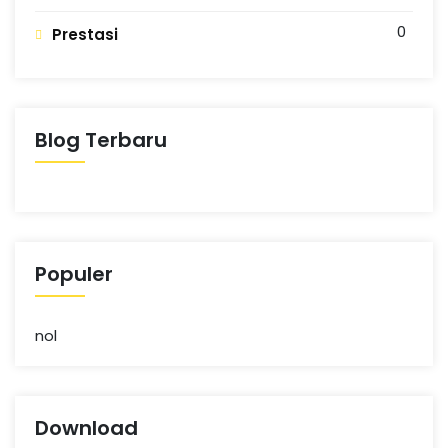
N
n
g
0
Prestasi
G
Blog Terbaru
Populer
nol
Download