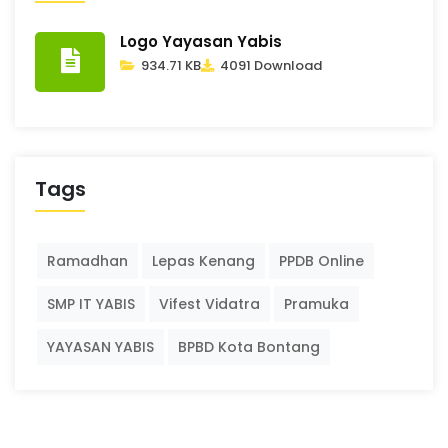
Logo Yayasan Yabis
934.71 KB
4091 Download
Tags
Ramadhan
Lepas Kenang
PPDB Online
SMP IT YABIS
Vifest Vidatra
Pramuka
YAYASAN YABIS
BPBD Kota Bontang