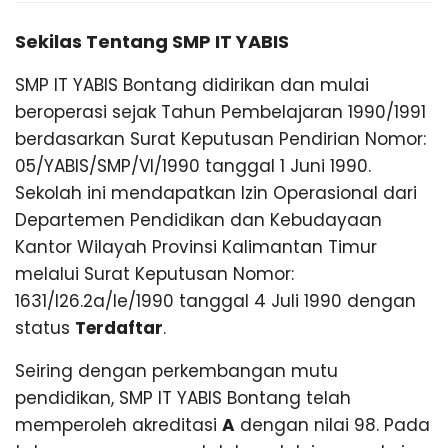
B
g
,
Sekilas Tentang SMP IT YABIS
I
T
r
SMP IT YABIS Bontang didirikan dan mulai
a
S
beroperasi sejak Tahun Pembelajaran 1990/1991
v
e
berdasarkan Surat Keputusan Pendirian Nomor:
l
B
05/YABIS/SMP/VI/1990 tanggal 1 Juni 1990.
P
Sekolah ini mendapatkan Izin Operasional dari
a
l
O
Departemen Pendidikan dan Kebudayaan
e
Kantor Wilayah Provinsi Kalimantan Timur
m
N
melalui Surat Keputusan Nomor:
b
a
1631/I26.2a/Ie/1990 tanggal 4 Juli 1990 dengan
n
status
Terdaftar
.
T
g
L
Seiring dengan perkembangan mutu
a
A
m
pendidikan, SMP IT YABIS Bontang telah
p
memperoleh akreditasi
A
dengan nilai 98. Pada
u