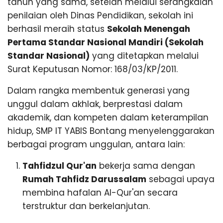
N
tahun yang sama, setelah melalui serangkaian
n
g
penilaian oleh Dinas Pendidikan, sekolah ini
G
berhasil meraih status
Sekolah Menengah
Pertama Standar Nasional Mandiri (Sekolah
Standar Nasional)
yang ditetapkan melalui
Surat Keputusan Nomor: 168/03/KP/2011.
Dalam rangka membentuk generasi yang
unggul dalam akhlak, berprestasi dalam
akademik, dan kompeten dalam keterampilan
hidup, SMP IT YABIS Bontang menyelenggarakan
berbagai program unggulan, antara lain:
Tahfidzul Qur'an
bekerja sama dengan
Rumah Tahfidz Darussalam
sebagai upaya
membina hafalan Al-Qur'an secara
terstruktur dan berkelanjutan.