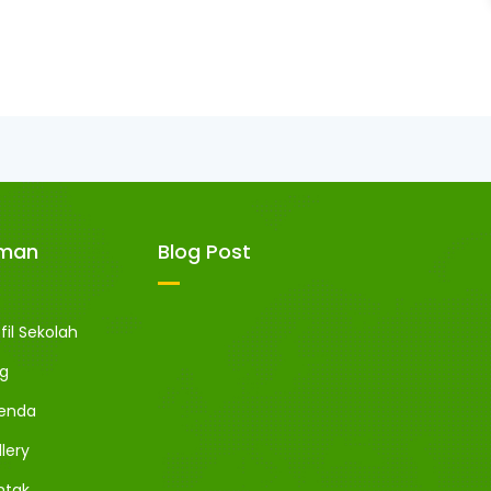
aman
Blog Post
fil Sekolah
og
enda
lery
ntak