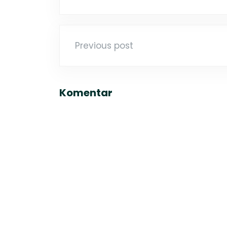
u
N
n
g
G
Previous post
Komentar