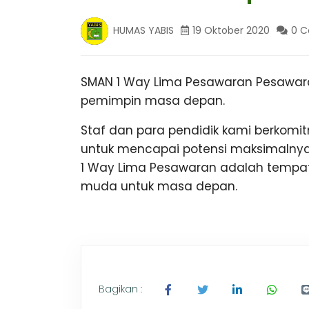
B
n
g
HUMAS YABIS
19 Oktober 2020
0 
,
I
T
r
a
SMAN 1 Way Lima Pesawaran Pesawara
S
v
pemimpin masa depan.
e
l
B
Staf dan para pendidik kami berkom
P
untuk mencapai potensi maksimalnya.
a
l
O
1 Way Lima Pesawaran adalah tempat
e
muda untuk masa depan.
m
N
b
a
n
T
g
L
a
A
m
Bagikan :
p