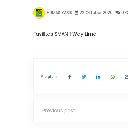
B
n
g
HUMAS YABIS
22 Oktober 2020
0 
,
I
T
r
a
Fasilitas SMAN 1 Way Lima
S
v
e
l
B
P
a
l
O
e
Bagikan :
m
N
b
a
n
T
g
L
Previous post
a
A
m
p