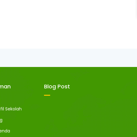
aman
Blog Post
fil Sekolah
og
enda